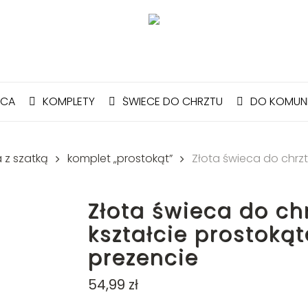
Cart
PCA
KOMPLETY
ŚWIECE DO CHRZTU
DO KOMUNI
 z szatką
komplet „prostokąt”
Złota świeca do chrzt
Złota świeca do ch
kształcie prostoką
prezencie
54,99
zł