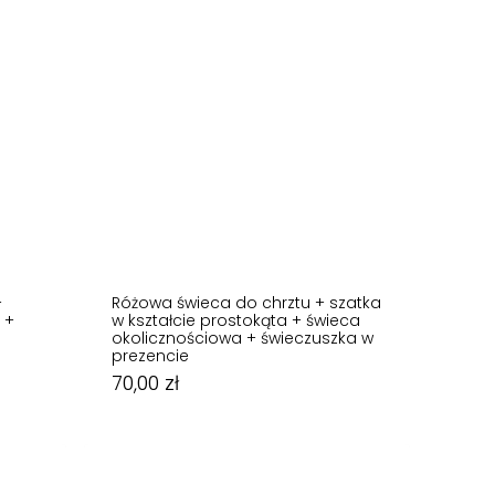
+
Różowa świeca do chrztu + szatka
 +
w kształcie prostokąta + świeca
okolicznościowa + świeczuszka w
prezencie
70,00
zł
70,00
zł