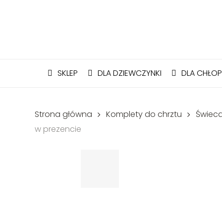
Skip
to
main
content
SKLEP
DLA DZIEWCZYNKI
DLA CHŁO
Strona główna
Komplety do chrztu
Świeca
w prezencie