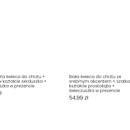
ota świeca do chrztu +
Biała świeca do chrztu ze
w kształcie serduszka +
srebrnym akcentem + szatka
szka w prezencie
kształcie prostokąta +
54,99
zł
świeczuszka w prezencie
ł
50,00
zł
54,99
zł