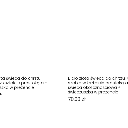
ota świeca do chrztu +
Biało złota świeca do chrztu 
w kształcie prostokąta +
szatka w kształcie prostokąta
szka w prezencie
świeca okolicznościowa +
70,00
zł
świeczuszka w prezencie
zł
54,99
zł
70,00
zł