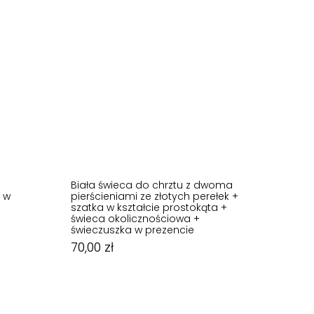
Biała świeca do chrztu z dwoma
 w
pierścieniami ze złotych perełek +
szatka w kształcie prostokąta +
świeca okolicznościowa +
70,00
zł
świeczuszka w prezencie
70,00
zł