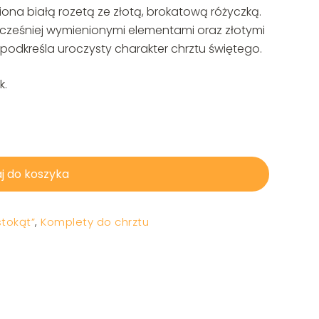
ona białą rozetą ze złotą, brokatową różyczką.
 wcześniej wymienionymi elementami oraz złotymi
 podkreśla uroczysty charakter chrztu świętego.
k.
j do koszyka
tokąt”
,
Komplety do chrztu