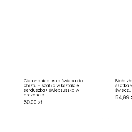
Ciemnoniebieska świeca do
Biało zł
chrztu + szatka w kształcie
szatka 
serduszka+ świeczuszka w
świeczu
50,00
zł
prezencie
54,99
50,00
zł