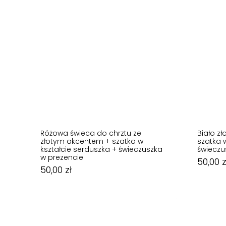
Różowa świeca do chrztu ze
Biało zł
złotym akcentem + szatka w
szatka 
kształcie serduszka + świeczuszka
świeczu
50,00
zł
w prezencie
50,00
z
50,00
zł