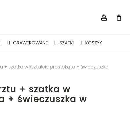
accoun
Close
Cart
I
GRAWEROWANE
SZATKI
KOSZYK
u + szatka w kształcie prostokąta + świeczuszka
rztu + szatka w
ta + świeczuszka w