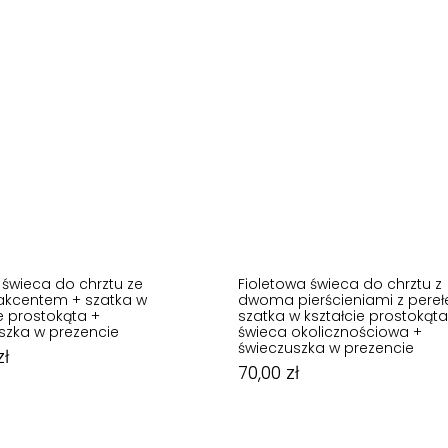
świeca do chrztu ze
Fioletowa świeca do chrztu z
akcentem + szatka w
dwoma pierścieniami z pereł
ie prostokąta +
szatka w kształcie prostokąta
szka w prezencie
świeca okolicznościowa +
70,00
zł
świeczuszka w prezencie
zł
54,99
zł
70,00
zł