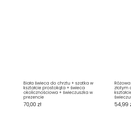
Biała świeca do chrztu + szatka w
Różowa 
kształcie prostokąta + świeca
złotym 
okolicznościowa + świeczuszka w
kształc
prezencie
świeczu
70,00
zł
70,00
zł
54,99