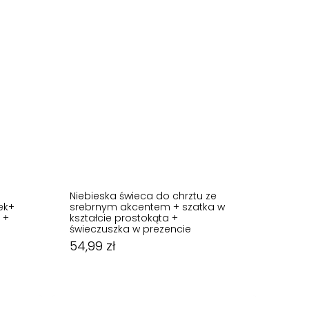
Niebieska świeca do chrztu ze
ek+
srebrnym akcentem + szatka w
 +
kształcie prostokąta +
świeczuszka w prezencie
54,99
zł
54,99
zł