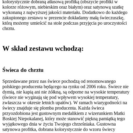
kolorystycznie dobraną atłasową profitką (obszycie profitki w
kolorze różowym, niebieskim oraz białym) oraz satynową szatkę
wykonaną z najwyższej jakości materiału. Dodatkowo do każdego
zakupionego zestawu w prezencie dokładamy małą świeczuszkę,
którą możemy umieścić na stole podczas przyjęcia po uroczystości
chrztu.
W skład zestawu wchodzą:
Świeca do chrztu
Sprzedawane przez nas świece pochodzą od renomowanego
polskiego producenta będącego na rynku od 2006 roku. Świece nie
dymią, nie kapią ani nie żółkną, są odporne na wysokie temperatury
(świece nie wyginają się pod wpływem wysokiej temperatury,
zwłaszcza w okresie letnich upałów). W ramach wiarygodności na
świecy znajduje się plomba producenta.
Każda świeca
przyozdobiona jest gustownym medalikiem z wizerunkiem Matki
Boskiej Niepokalanej, który może stanowić piękną pamiątką tego
wyjątkowego dnia w życiu Twojego chrześniaka. Gustowna
satynowa profitka, dobrana kolorystycznie do wzoru świecy