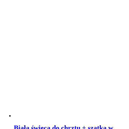
Biała świeca do chrztu + szatka w