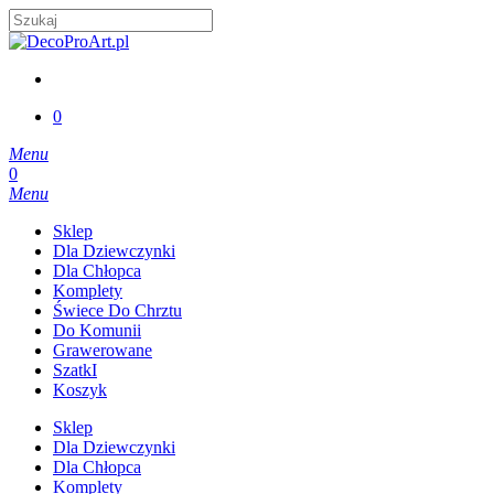
Skip
to
Close
main
Search
content
account
0
Menu
account
0
Menu
Sklep
Dla Dziewczynki
Dla Chłopca
Komplety
Świece Do Chrztu
Do Komunii
Grawerowane
SzatkI
Koszyk
Sklep
Dla Dziewczynki
Dla Chłopca
Komplety