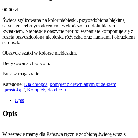
90,00
zł
Świeca stylizowana na kolor niebieski, przyozdobiona błękitną
satyną ze srebrnym akcentem, wykończona u dołu białym
kwiatkiem. Niebieskie obszycie profitki wspaniale komponuje się z
rozetą przyozdobioną niebieską różyczką oraz napisami i obrazkiem
serduszka.
Obszycie szatki w kolorze niebieskim.
Dedykowana chłopcom.
Brak w magazynie
Kategorie:
Dla chłopca
,
komplet z drewnianym pudełkiem
„prostokąt”
,
Komplety do chrztu
Opis
Opis
W zestawie mamy dla Państwa ręcznie zdobioną świecę wraz z