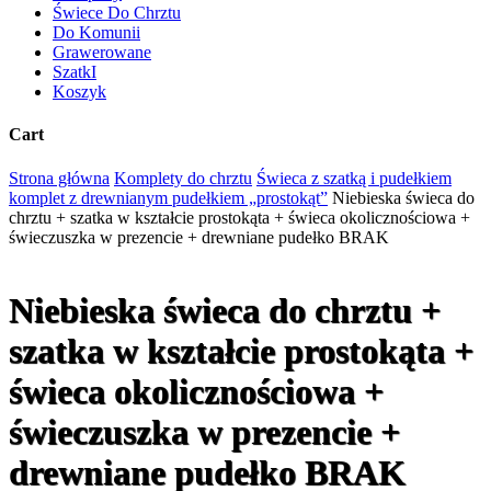
Świece Do Chrztu
Do Komunii
Grawerowane
SzatkI
Koszyk
Cart
Close
Strona główna
Komplety do chrztu
Świeca z szatką i pudełkiem
Cart
komplet z drewnianym pudełkiem „prostokąt”
Niebieska świeca do
chrztu + szatka w kształcie prostokąta + świeca okolicznościowa +
świeczuszka w prezencie + drewniane pudełko BRAK
Niebieska świeca do chrztu +
szatka w kształcie prostokąta +
świeca okolicznościowa +
świeczuszka w prezencie +
drewniane pudełko BRAK