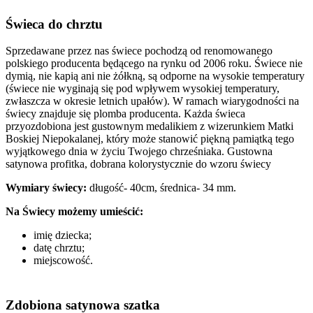
Świeca do chrztu
Sprzedawane przez nas świece pochodzą od renomowanego
polskiego producenta będącego na rynku od 2006 roku. Świece nie
dymią, nie kapią ani nie żółkną, są odporne na wysokie temperatury
(świece nie wyginają się pod wpływem wysokiej temperatury,
zwłaszcza w okresie letnich upałów). W ramach wiarygodności na
świecy znajduje się plomba producenta.
Każda świeca
przyozdobiona jest gustownym medalikiem z wizerunkiem Matki
Boskiej Niepokalanej, który może stanowić piękną pamiątką tego
wyjątkowego dnia w życiu Twojego chrześniaka. Gustowna
satynowa profitka, dobrana kolorystycznie do wzoru świecy
Wymiary świecy:
długość- 40cm, średnica- 34 mm.
Na Świecy możemy umieścić:
imię dziecka;
datę chrztu;
miejscowość.
Zdobiona satynowa szatka