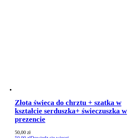
Złota świeca do chrztu + szatka w
kształcie serduszka+ świeczuszka w
prezencie
50,00
zł
50,00
zł
Dowiedz się więcej