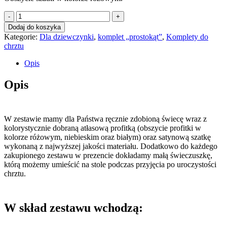
ilość
Różowa
Dodaj do koszyka
świeca
Kategorie:
Dla dziewczynki
,
komplet „prostokąt”
,
Komplety do
do
chrztu
chrztu
ze
Opis
złotym
akcentem
Opis
+
szatka
w
kształcie
W zestawie mamy dla Państwa ręcznie zdobioną świecę wraz z
prostokąta
kolorystycznie dobraną atłasową profitką (obszycie profitki w
+
kolorze różowym, niebieskim oraz białym) oraz satynową szatkę
świeczuszka
wykonaną z najwyższej jakości materiału. Dodatkowo do każdego
w
zakupionego zestawu w prezencie dokładamy małą świeczuszkę,
prezencie
którą możemy umieścić na stole podczas przyjęcia po uroczystości
chrztu.
W skład zestawu wchodzą: