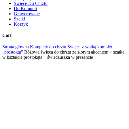
Świece Do Chrztu
Do Komunii
Grawerowane
SzatkI
Koszyk
Cart
Close
Strona główna
Komplety do chrztu
Świeca z szatką
komplet
Cart
„prostokąt”
Różowa świeca do chrztu ze złotym akcentem + szatka
w kształcie prostokąta + świeczuszka w prezencie