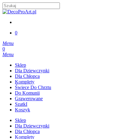
Skip
to
Close
main
Search
content
account
0
Menu
account
0
Menu
Sklep
Dla Dziewczynki
Dla Chłopca
Komplety
Świece Do Chrztu
Do Komunii
Grawerowane
SzatkI
Koszyk
Sklep
Dla Dziewczynki
Dla Chłopca
Komplety