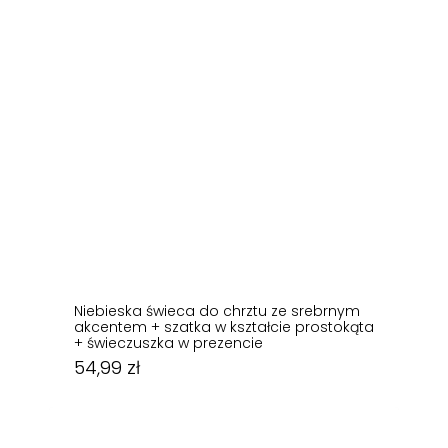
Niebieska świeca do chrztu ze srebrnym
akcentem + szatka w kształcie prostokąta
+ świeczuszka w prezencie
54,99
zł
54,99
zł