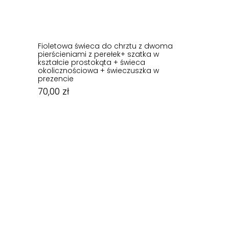
Fioletowa świeca do chrztu z dwoma
pierścieniami z perełek+ szatka w
kształcie prostokąta + świeca
okolicznościowa + świeczuszka w
prezencie
70,00
zł
70,00
zł