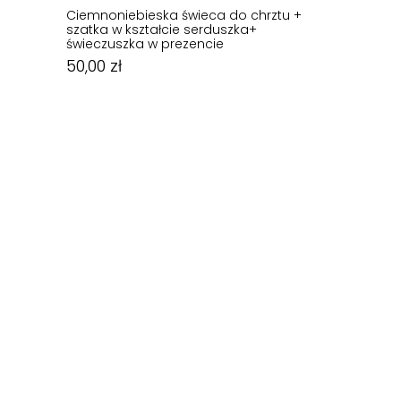
Ciemnoniebieska świeca do chrztu +
szatka w kształcie serduszka+
świeczuszka w prezencie
50,00
zł
50,00
zł