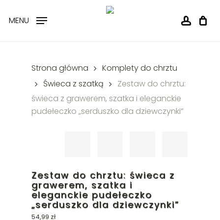
Cart
Skip
Close
to
MENU
accoun
Cart
main
content
Strona główna
Komplety do chrztu
Świeca z szatką
Zestaw do chrztu:
świeca z grawerem, szatka i eleganckie
pudełeczko „serduszko dla dziewczynki”
Zestaw do chrztu: świeca z
grawerem, szatka i
eleganckie pudełeczko
„serduszko dla dziewczynki”
54,99
zł