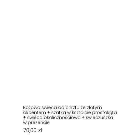
Różowa świeca do chrztu ze złotym
akcentem + szatka w kształcie prostokąta
+ świeca okolicznościowa + świeczuszka
w prezencie
70,00
zł
70,00
zł