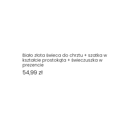
Biało złota świeca do chrztu + szatka w
kształcie prostokąta + świeczuszka w
prezencie
54,99
zł
54,99
zł