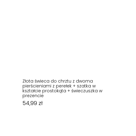
Złota świeca do chrztu z dwoma
pierścieniami z perełek + szatka w
kształcie prostokąta + świeczuszka w
prezencie
54,99
zł
54,99
zł