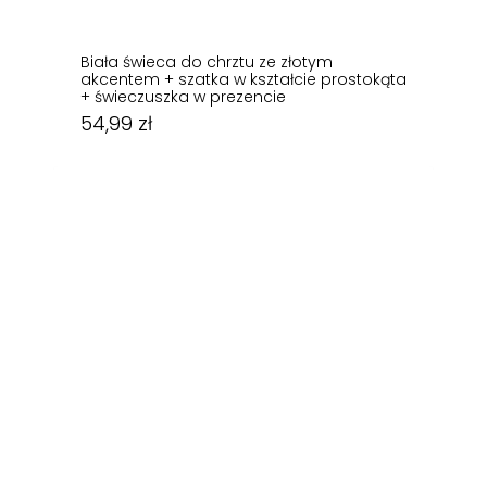
Biała świeca do chrztu ze złotym
akcentem + szatka w kształcie prostokąta
+ świeczuszka w prezencie
54,99
zł
54,99
zł