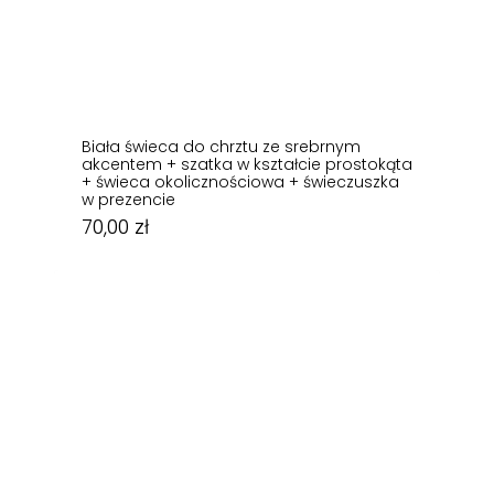
Biała świeca do chrztu ze srebrnym
akcentem + szatka w kształcie prostokąta
+ świeca okolicznościowa + świeczuszka
w prezencie
70,00
zł
70,00
zł