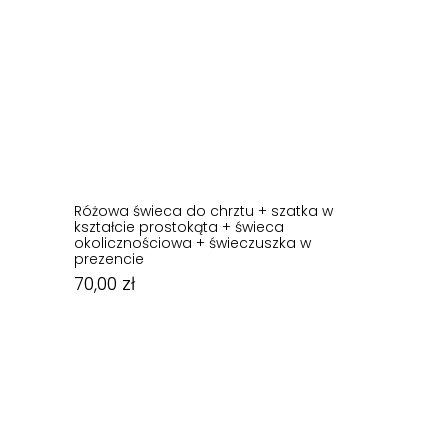
Różowa świeca do chrztu + szatka w
kształcie prostokąta + świeca
okolicznościowa + świeczuszka w
prezencie
70,00
zł
70,00
zł