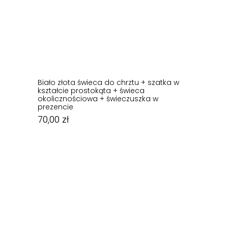
Biało złota świeca do chrztu + szatka w
kształcie prostokąta + świeca
okolicznościowa + świeczuszka w
prezencie
70,00
zł
70,00
zł