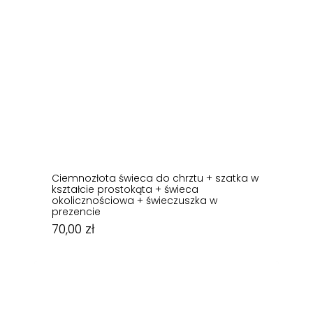
Ciemnozłota świeca do chrztu + szatka w
kształcie prostokąta + świeca
okolicznościowa + świeczuszka w
prezencie
70,00
zł
70,00
zł