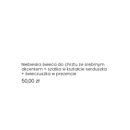
Niebieska świeca do chrztu ze srebrnym
akcentem + szatka w kształcie serduszka
+ świeczuszka w prezencie
50,00
zł
50,00
zł