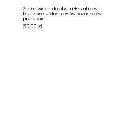
Złota świeca do chrztu + szatka w
kształcie serduszka+ świeczuszka w
prezencie
50,00
zł
50,00
zł