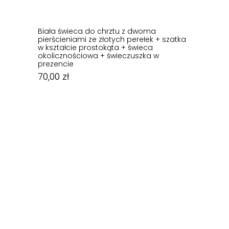
Biała świeca do chrztu z dwoma
pierścieniami ze złotych perełek + szatka
w kształcie prostokąta + świeca
okolicznościowa + świeczuszka w
prezencie
70,00
zł
70,00
zł