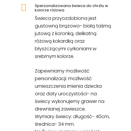
Spersonalizowana świeca do chrztu w
kolorze różowa
Świeca przyozdobiona jest
gustowną brązowo- białą taśmą
jutową z koronką, delikatną
różową kokardką oraz
błyszczącymi cyrkoniami w
srebrnym kolorze.
Zapewniamy możliwość
personalizacji: możliwość
umieszczenia imienia dziecka
oraz daty uroczystości- na
świecy wykonujemy
grawer
na
drewnianej zawieszce.
Wymiary świecy:
długość- 40cm,
średnica- 34 mm.