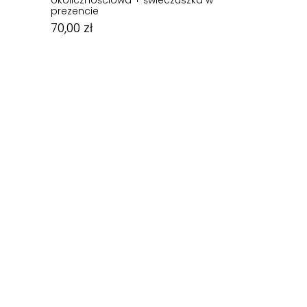
okolicznościowa + świeczuszka w
prezencie
70,00
zł
70,00
zł