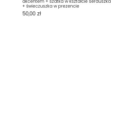
akcentem + szatka w kształcie serduszka
+ świeczuszka w prezencie
50,00
zł
50,00
zł