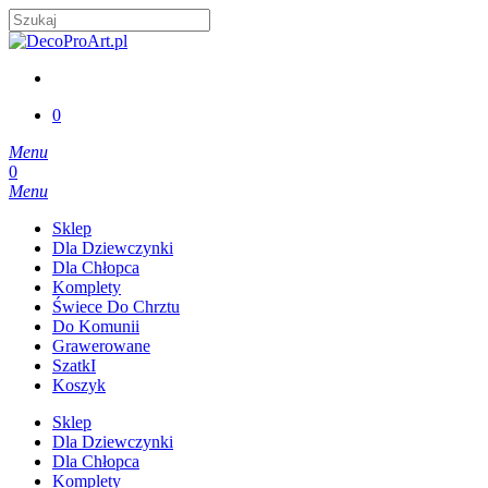
Skip
to
Close
main
Search
content
account
0
Menu
account
0
Menu
Sklep
Dla Dziewczynki
Dla Chłopca
Komplety
Świece Do Chrztu
Do Komunii
Grawerowane
SzatkI
Koszyk
Sklep
Dla Dziewczynki
Dla Chłopca
Komplety