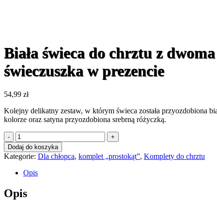
Biała świeca do chrztu z dwoma 
świeczuszka w prezencie
54,99
zł
Kolejny delikatny zestaw, w którym świeca została przyozdobiona bi
kolorze oraz satyna przyozdobiona srebrną różyczką.
ilość
Biała
Dodaj do koszyka
świeca
Kategorie:
Dla chłopca
,
komplet „prostokąt”
,
Komplety do chrztu
do
chrztu
Opis
z
dwoma
Opis
pierścieniami
z
perełek