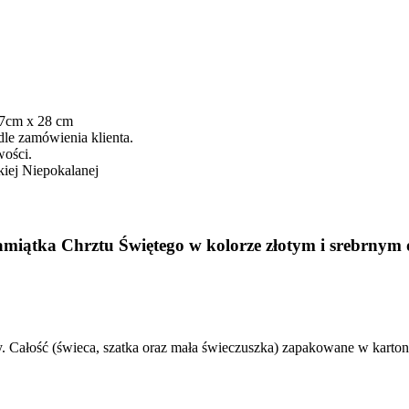
27cm x 28 cm
le zamówienia klienta.
wości.
kiej Niepokalanej
amiątka Chrztu Świętego w kolorze złotym i srebrnym 
. Całość (świeca, szatka oraz mała świeczuszka) zapakowane w kartoni