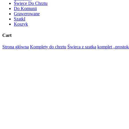
Świece Do Chrztu
Do Komunii
Grawerowane
SzatkI
Koszyk
Cart
Close
Strona główna
Komplety do chrztu
Świeca z szatką
komplet „prostok
Cart