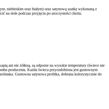
wym, niebieskim oraz białym) oraz satynową szatkę wykonaną z
 na stole podczas przyjęcia po uroczystości chrztu.
ią ani nie żółkną, są odporne na wysokie temperatury (świece nie
lomba producenta.
Każda świeca przyozdobiona jest gustownym
eśniaka. Gustowna satynowa profitka, dobrana kolorystycznie do