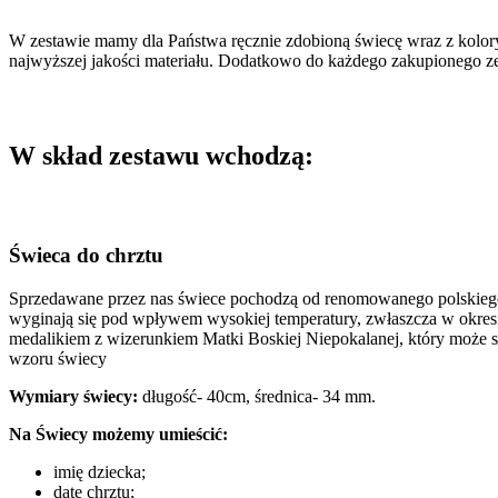
+
szatka
W zestawie mamy dla Państwa ręcznie zdobioną świecę wraz z kolorys
w
najwyższej jakości materiału. Dodatkowo do każdego zakupionego ze
kształcie
prostokąta
+
świeczuszka
W skład zestawu wchodzą:
w
prezencie
Świeca do chrztu
Sprzedawane przez nas świece pochodzą od renomowanego polskiego p
wyginają się pod wpływem wysokiej temperatury, zwłaszcza w okresi
medalikiem z wizerunkiem Matki Boskiej Niepokalanej, który może s
wzoru świecy
Wymiary świecy:
długość- 40cm, średnica- 34 mm.
Na Świecy możemy umieścić:
imię dziecka;
datę chrztu;