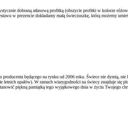
tycznie dobraną atłasową profitką (obszycie profitki w kolorze różo
stawu w prezencie dokładamy małą świeczuszkę, którą możemy umieścić
roducenta będącego na rynku od 2006 roku. Świece nie dymią, nie kap
e letnich upałów). W ramach wiarygodności na świecy znajduje się p
tanowić piękną pamiątką tego wyjątkowego dnia w życiu Twojego chrz