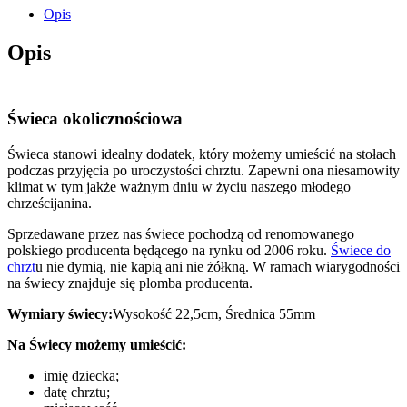
stołowa
Opis
niebieska
z
Opis
motywem
krzyża
w
serduszku
Świeca okolicznościowa
Ozdoba
stołu
Świeca stanowi idealny dodatek, który możemy umieścić na stołach
podczas przyjęcia po uroczystości chrztu. Zapewni ona niesamowity
klimat w tym jakże ważnym dniu w życiu naszego młodego
chrześcijanina.
Sprzedawane przez nas świece pochodzą od renomowanego
polskiego producenta będącego na rynku od 2006 roku.
Świece do
chrzt
u nie dymią, nie kapią ani nie żółkną. W ramach wiarygodności
na świecy znajduje się plomba producenta.
Wymiary świecy:
Wysokość 22,5cm, Średnica 55mm
Na Świecy możemy umieścić:
imię dziecka;
datę chrztu;