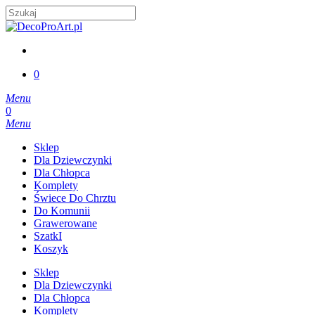
Skip
to
Close
main
Search
content
account
0
Menu
account
0
Menu
Sklep
Dla Dziewczynki
Dla Chłopca
Komplety
Świece Do Chrztu
Do Komunii
Grawerowane
SzatkI
Koszyk
Sklep
Dla Dziewczynki
Dla Chłopca
Komplety