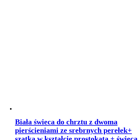
Biała świeca do chrztu z dwoma
pierścieniami ze srebrnych perełek+
szatka w kształcie prostokąta + świeca