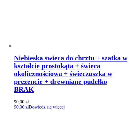
Niebieska świeca do chrztu + szatka w
kształcie prostokąta + świeca
okolicznościowa + świeczuszka w
prezencie + drewniane pudełko
BRAK
90,00
zł
90,00
zł
Dowiedz się więcej