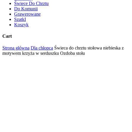
Świece Do Chrztu
Do Komunii
Grawerowane
SzatkI
Koszyk
Cart
Close
Strona główna
Dla chłopca
Świeca do chrztu stołowa niebieska z
Cart
motywem krzyża w serduszku Ozdoba stołu