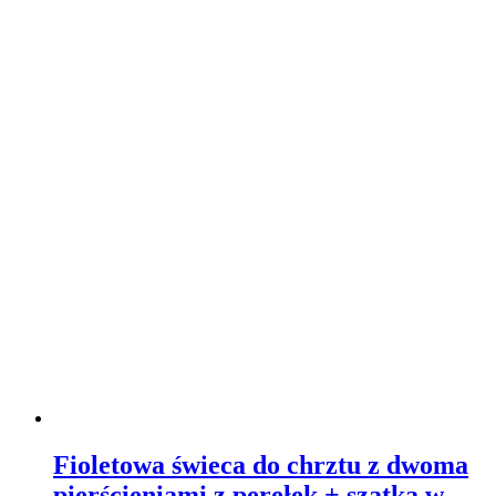
Fioletowa świeca do chrztu z dwoma
pierścieniami z perełek + szatka w