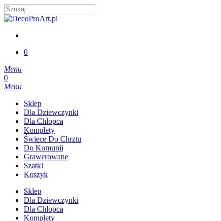
Skip
to
Close
main
Search
content
account
0
Menu
account
0
Menu
Sklep
Dla Dziewczynki
Dla Chłopca
Komplety
Świece Do Chrztu
Do Komunii
Grawerowane
SzatkI
Koszyk
Sklep
Dla Dziewczynki
Dla Chłopca
Komplety