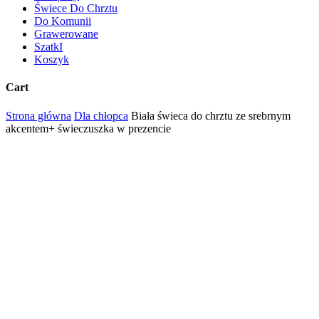
Świece Do Chrztu
Do Komunii
Grawerowane
SzatkI
Koszyk
Cart
Close
Strona główna
Dla chłopca
Biała świeca do chrztu ze srebrnym
Cart
akcentem+ świeczuszka w prezencie