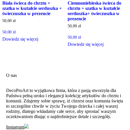
Biała świeca do chrztu +
Ciemnoniebieska świeca do
szatka w kształcie serduszka +
chrztu + szatka w kształcie
świeczuszka w prezencie
serduszka+ świeczuszka w
prezencie
50,00
zł
50,00
zł
50,00
zł
50,00
zł
Dowiedz się więcej
Dowiedz się więcej
O nas
DecoProArt to wyjątkowa firma, która z pasją stworzyła dla
Państwa pełną uroku i elegancji kolekcję artykułów do chrztu i
komunii. Zdajemy sobie sprawę, iż chrzest oraz komunia święta
to szczególne chwile w życiu Twojego dziecka i całej waszej
rodziny, dlatego wkładamy całe serce, aby sprostać waszym
oczekiwaniom dbając o najdrobniejsze detale i szczegóły.
Instagram