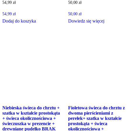
54,99
zł
50,00
zł
54,99
zł
50,00
zł
Dodaj do koszyka
Dowiedz się więcej
Niebieska świeca do chrztu +
Fioletowa świeca do chrztu z
szatka w kształcie prostokąta
dwoma pierścieniami z
+ świeca okolicznościowa +
perełek+ szatka w kształcie
świeczuszka w prezencie +
prostokąta + świeca
drewniane pudełko BRAK
okolicznościowa +