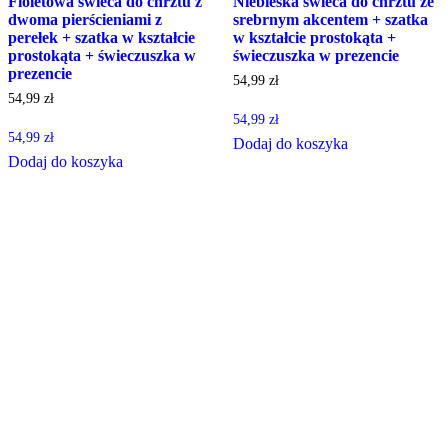
Fioletowa świeca do chrztu z
Niebieska świeca do chrztu ze
dwoma pierścieniami z
srebrnym akcentem + szatka
perełek + szatka w kształcie
w kształcie prostokąta +
prostokąta + świeczuszka w
świeczuszka w prezencie
prezencie
54,99
zł
54,99
zł
54,99
zł
54,99
zł
Dodaj do koszyka
Dodaj do koszyka