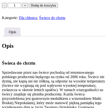
ilość
Dodaj do koszyka
Biała
świeca
Kategorie:
do
Dla chłopca
,
Świece do chrztu
chrztu
ze
srebrnym
Opis
akcentem+
świeczuszka
w
Opis
prezencie
Świeca do chrztu
Sprzedawane przez nas świece pochodzą od renomowanego
polskiego producenta będącego na rynku od 2006 roku. Świece nie
dymią, nie kapią ani nie żółkną, są odporne na wysokie temperatury
(świece nie wyginają się pod wpływem wysokiej temperatury,
zwłaszcza w okresie letnich upałów). W ramach wiarygodności na
świecy znajduje się plomba producenta.
Każda świeca
przyozdobiona jest gustownym medalikiem z wizerunkiem Matki
Boskiej Niepokalanej, który może stanowić piękną pamiątką tego
wyjątkowego dnia w życiu Twojego chrześniaka. Gustowna