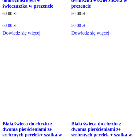
okolicznościowa +
serduszka + świeczuszka w
świeczuszka w prezencie
prezencie
60,00
zł
50,00
zł
60,00
zł
50,00
zł
Dowiedz się więcej
Dowiedz się więcej
Biała świeca do chrztu z
Biała świeca do chrztu z
dwoma pierścieniami ze
dwoma pierścieniami ze
srebrnych perełek+ szatka w
srebrnych perełek + szatka w