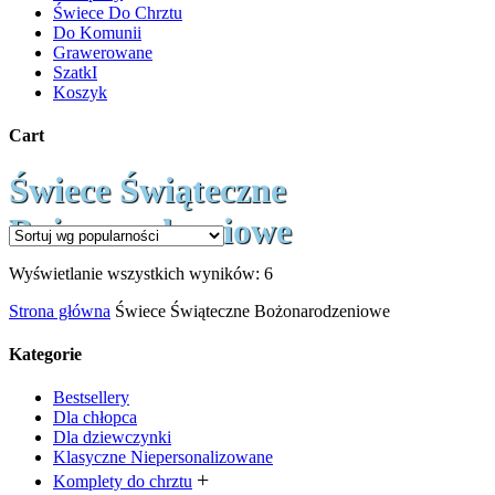
Świece Do Chrztu
Do Komunii
Grawerowane
SzatkI
Koszyk
Cart
Close
Świece Świąteczne
Cart
Bożonarodzeniowe
Posortowane
Wyświetlanie wszystkich wyników: 6
według
Strona główna
Świece Świąteczne Bożonarodzeniowe
popularności
Kategorie
Bestsellery
Dla chłopca
Dla dziewczynki
Klasyczne Niepersonalizowane
Komplety do chrztu