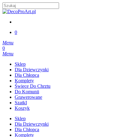
Skip
to
Close
main
Search
content
account
0
Menu
account
0
Menu
Sklep
Dla Dziewczynki
Dla Chłopca
Komplety
Świece Do Chrztu
Do Komunii
Grawerowane
SzatkI
Koszyk
Sklep
Dla Dziewczynki
Dla Chłopca
Komplety